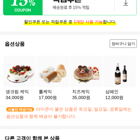
할인쿠폰 또는 적립쿠폰 중
1개만 사용 가능
합니다.
옵션상품
장바구니 담기
생크림 케익
롤케익
치즈케익
샴페인
34,000원
17,000원
35,000원
12,000원
아이콘이 붙은 상품은 토요일, 일요일, 공휴일에는
서울만 배송가능
옵션상품과 함께 배송이 불가합니다.
다른 고객이 함께 본 상품