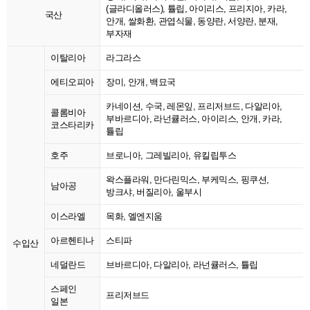
(글라디올러스), 튤립, 아이리스, 프리지아, 카라,
국산
안개, 쌀화환, 관엽식물, 동양란, 서양란, 분재,
부자재
이탈리아
라그라스
에티오피아
장미, 안개, 백묘국
카네이션, 수국, 레몬잎, 프리저브드, 다알리아,
콜롬비아
부바르디아, 라넌큘러스, 아이리스, 안개, 카라,
코스타리카
튤립
호주
브로니아, 그레빌리아, 유킬립투스
왁스플라워, 만다린믹스, 부케믹스, 핑쿠션,
남아공
방크샤, 버질리아, 울부시
이스라엘
목화, 엘엔지움
아르헨티나
스티파
수입산
네덜란드
브바르디아, 다알리아, 라넌큘러스, 튤립
스페인
프리저브드
일본