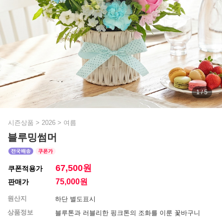
1 / 5
시즌상품
>
2026
>
여름
블루밍썸머
67,500원
쿠폰적용가
75,000
원
판매가
원산지
하단 별도표시
상품정보
블루톤과 러블리한 핑크톤의 조화를 이룬 꽃바구니