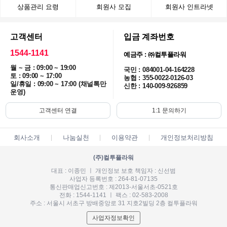
상품관리 요령
회원사 모집
회원사 인트라넷
고객센터
입금 계좌번호
1544-1141
예금주 : ㈜컬투플라워
월 ~ 금 : 09:00 ~ 19:00
국민 : 084001-04-164228
토 : 09:00 ~ 17:00
농협 : 355-0022-0126-03
일/휴일 : 09:00 ~ 17:00 (채널톡만
신한 : 140-009-926859
운영)
고객센터 연결
1:1 문의하기
회사소개
나눔실천
이용약관
개인정보처리방침
(주)컬투플라워
대표 : 이종민 ㅣ 개인정보 보호 책임자 : 신선범
사업자 등록번호 : 264-81-07135
통신판매업신고번호 : 제2013-서울서초-0521호
전화 : 1544-1141 ㅣ 팩스 : 02-583-2008
주소 : 서울시 서초구 방배중앙로 31 지호2빌딩 2층 컬투플라워
사업자정보확인