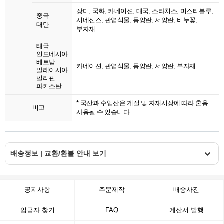
장미, 국화, 카네이션, 대국, 스타치스, 미스티블루,
중국
시네신스, 관엽식물, 동양란, 서양란, 비누꽃,
대만
부자재
태국
인도네시아
베트남
카네이션, 관엽식물, 동양란, 서양란, 부자재
말레이시아
필리핀
파키스탄
* 국산과 수입산은 계절 및 자재시장에 따라 혼용
비고
사용될 수 있습니다.
배송정보 | 교환/환불 안내 보기
공지사항
주문제작
배송사진
입금자 찾기
FAQ
계산서 발행