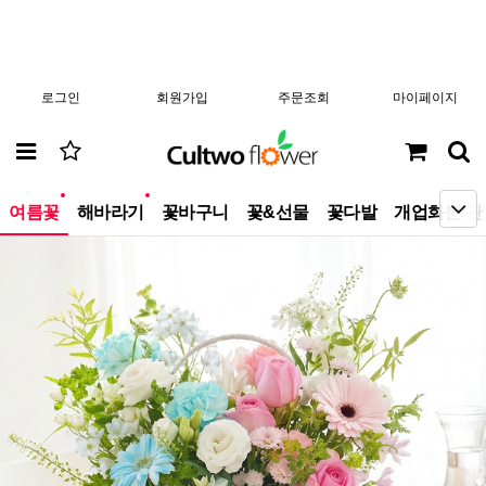
로그인
회원가입
주문조회
마이페이지
new
new
여름꽃
해바라기
꽃바구니
꽃&선물
꽃다발
개업화분/관