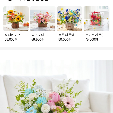
써니데이즈
핑크소다
블루레몬에이드
토마토가든(서울)
68,000원
59,900원
80,000원
75,000원