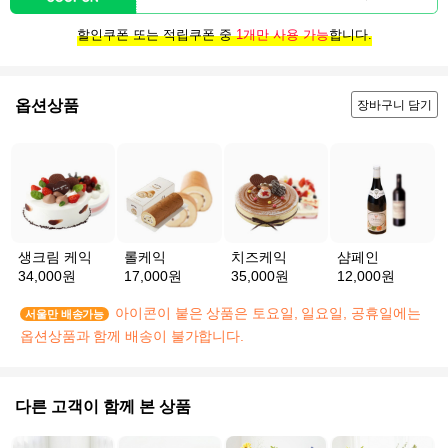
할인쿠폰 또는 적립쿠폰 중
1개만 사용 가능
합니다.
옵션상품
장바구니 담기
생크림 케익
롤케익
치즈케익
샴페인
34,000원
17,000원
35,000원
12,000원
아이콘이 붙은 상품은 토요일, 일요일, 공휴일에는
서울만 배송가능
옵션상품과 함께 배송이 불가합니다.
다른 고객이 함께 본 상품