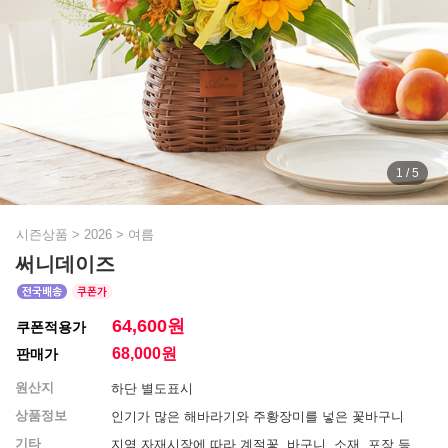
1 / 5
시즌상품
>
2026
>
여름
써니데이즈
64,600원
쿠폰적용가
68,000
원
판매가
원산지
하단 별도표시
상품정보
인기가 많은 해바라기와 주황장미를 넣은 꽃바구니
기타
지역 자재시장에 따라 계절꽃, 바구니, 소재, 포장 등