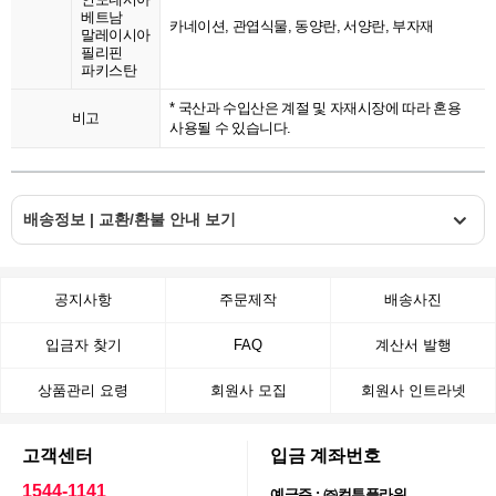
베트남
카네이션, 관엽식물, 동양란, 서양란, 부자재
말레이시아
필리핀
파키스탄
* 국산과 수입산은 계절 및 자재시장에 따라 혼용
비고
사용될 수 있습니다.
배송정보 | 교환/환불 안내 보기
공지사항
주문제작
배송사진
입금자 찾기
FAQ
계산서 발행
상품관리 요령
회원사 모집
회원사 인트라넷
고객센터
입금 계좌번호
1544-1141
예금주 : ㈜컬투플라워