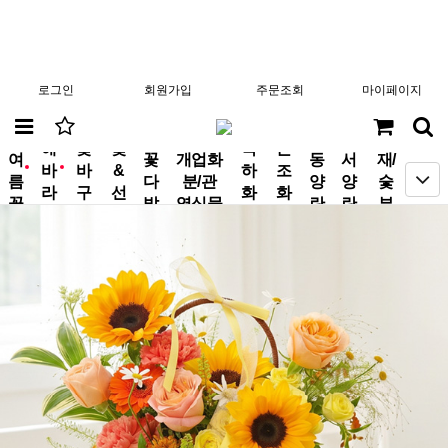
로그인
회원가입
주문조회
마이페이지
분
해
꽃
꽃
축
근
여
꽃
개업화
동
서
재/
바
바
&
하
조
new
new
름
다
분/관
양
양
숯
라
구
선
화
화
꽃
발
엽식물
란
란
부
기
니
물
환
환
작