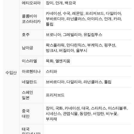
에티오피아
장미, 안개, 백묘국
카네이션, 수국, 레몬잎, 프리저브드, 다알리아,
콜롬비아
부바르디아, 라넌큘러스, 아이리스, 안개, 카라,
코스타리카
튤립
호주
브로니아, 그레빌리아, 유킬립투스
왁스플라워, 만다린믹스, 부케믹스, 핑쿠션,
남아공
방크샤, 버질리아, 울부시
이스라엘
목화, 엘엔지움
아르헨티나
스티파
수입산
네덜란드
브바르디아, 다알리아, 라넌큘러스, 튤립
스페인
프리저브드
일본
장미, 국화, 카네이션, 대국, 스타치스, 미스티블루,
중국
시네신스, 관엽식물, 동양란, 서양란, 비누꽃,
대만
부자재
태국
인도네시아