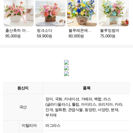
출산축하 아가방딸랑이SET_B(서울)
핑크소다
블루레몬에이드
블루밍썸머
95,000원
59,900원
80,000원
75,000원
원산지
품목
장미, 국화, 카네이션, 거베라, 백합, 라스
(글라디올러스), 튤립, 아이리스, 프리지아, 카라,
국산
안개, 쌀화환, 관엽식물, 동양란, 서양란, 분재,
부자재
이탈리아
라그라스