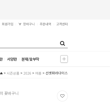
회원가입
장바구니
주문내역
고객센터
|
|
|
란
서양란
분재/숯부작
|
|
>
>
>
> 선셋파라다이스
시즌상품
2026
여름
의 꽃바구니