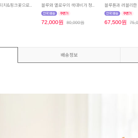
피치&핑크꽃으로..
블루와 옐로우의 색대비가 청..
블루톤과 러블리한 
원
72,000원
67,500원
80,000원
75,
배송정보