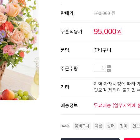
판매가
100,000
원
95,000
원
쿠폰적용가
품명
꽃바구니
주문수량
지역 자재시장에 따라 계
기타
있으며 제작이 불가할 수
배송정보
무료배송 (일부지역에 한
꽃바구니
여름
썸머
장미
연보