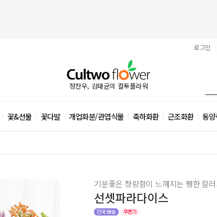
로그인
|
정찬우, 김태균의 컬투플라워
꽃&선물
꽃다발
개업화분/관엽식물
축하화환
근조화환
동양
|
|
|
|
|
|
기분좋은 청량함이 느껴지는 쨍한 컬러
선셋파라다이스