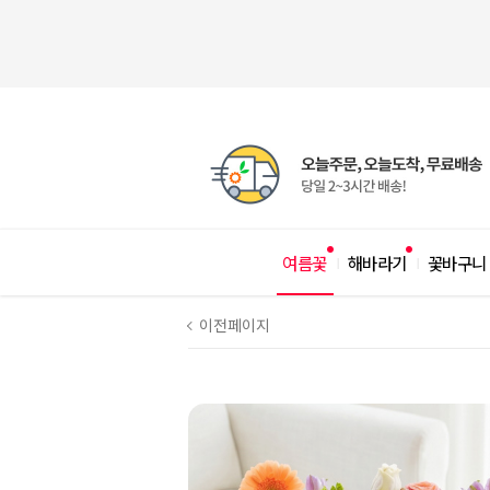
여름꽃
해바라기
꽃바구니
|
|
이전페이지