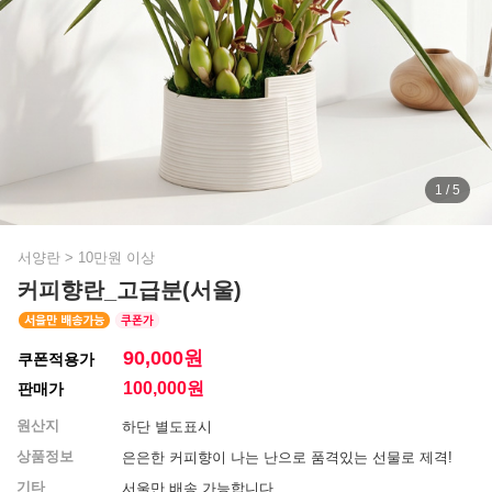
1 / 5
서양란
>
10만원 이상
커피향란_고급분(서울)
90,000원
쿠폰적용가
100,000
원
판매가
원산지
하단 별도표시
상품정보
은은한 커피향이 나는 난으로 품격있는 선물로 제격!
기타
서울만 배송 가능합니다.