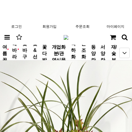
로그인
회원가입
주문조회
마이페이지
분
해
꽃
꽃
축
근
여
꽃
개업화
동
서
재/
바
바
&
하
조
new
new
름
다
분/관
양
양
숯
라
구
선
화
화
꽃
발
엽식물
란
란
부
기
니
물
환
환
작