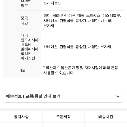
스페인
프리저브드
일본
장미, 국화, 카네이션, 대국, 스타치스, 미스티블루,
중국
시네신스, 관엽식물, 동양란, 서양란, 비누꽃,
대만
부자재
태국
인도네시아
베트남
카네이션, 관엽식물, 동양란, 서양란, 부자재
말레이시아
필리핀
파키스탄
* 국산과 수입산은 계절 및 자재시장에 따라 혼용
비고
사용될 수 있습니다.
배송정보 | 교환/환불 안내 보기
공지사항
주문제작
배송사진