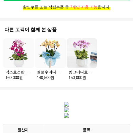
할인쿠폰 또는 적립쿠폰 중
1개만 사용 가능
합니다.
다른 고객이 함께 본 상품
믹스호접란_고급분 D(서울)
옐로우미니호접_보자기난 B(서울)
핑크미니호접_고급분 C(서울)
160,000원
140,500원
150,000원
원산지
품목