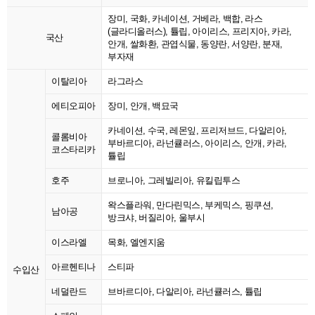
장미, 국화, 카네이션, 거베라, 백합, 라스
(글라디올러스), 튤립, 아이리스, 프리지아, 카라,
국산
안개, 쌀화환, 관엽식물, 동양란, 서양란, 분재,
부자재
이탈리아
라그라스
에티오피아
장미, 안개, 백묘국
카네이션, 수국, 레몬잎, 프리저브드, 다알리아,
콜롬비아
부바르디아, 라넌큘러스, 아이리스, 안개, 카라,
코스타리카
튤립
호주
브로니아, 그레빌리아, 유킬립투스
왁스플라워, 만다린믹스, 부케믹스, 핑쿠션,
남아공
방크샤, 버질리아, 울부시
이스라엘
목화, 엘엔지움
아르헨티나
스티파
수입산
네덜란드
브바르디아, 다알리아, 라넌큘러스, 튤립