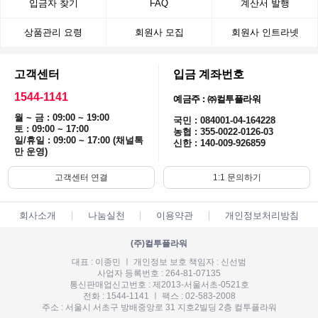
입금자 찾기
FAQ
계산서 발행
상품관리 요령
회원사 모집
회원사 인트라넷
고객센터
입금 계좌번호
1544-1141
예금주 : ㈜컬투플라워
월 ~ 금 : 09:00 ~ 19:00
국민 : 084001-04-164228
토 : 09:00 ~ 17:00
농협 : 355-0022-0126-03
일/휴일 : 09:00 ~ 17:00 (채널톡
신한 : 140-009-926859
만 운영)
고객센터 연결
1:1 문의하기
회사소개
나눔실천
이용약관
개인정보처리방침
(주)컬투플라워
대표 : 이종민 ㅣ 개인정보 보호 책임자 : 신선범
사업자 등록번호 : 264-81-07135
통신판매업신고번호 : 제2013-서울서초-0521호
전화 : 1544-1141 ㅣ 팩스 : 02-583-2008
주소 : 서울시 서초구 방배중앙로 31 지호2빌딩 2층 컬투플라워