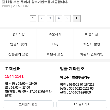
11월 부분 무이자 할부이벤트를 제공합니다.
| 2025-11-02
1
2
3
4
5
공지사항
주문제작
배송사진
입금자 찾기
FAQ
계산서 발행
상품관리 요령
회원사 모집
회원사 인트라넷
고객센터
입금 계좌번호
1544-1141
예금주 : ㈜컬투플라워
월 ~ 금 : 09:00 ~ 19:00
국민 : 084001-04-164228
토 : 09:00 ~ 17:00
농협 : 355-0022-0126-03
일/휴일 : 09:00 ~ 17:00 (채널톡만
신한 : 140-009-926859
운영)
고객센터 연결
1:1 문의하기