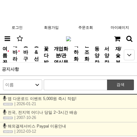
로그인
회원가입
주문조회
마이페이지
분
해
꽃
꽃
축
근
여
꽃
개업화
동
서
재/
바
바
&
하
조
new
new
름
다
분/관
양
양
숯
라
구
선
화
화
꽃
발
엽식물
란
란
부
기
니
물
환
환
작
공지사항
검색
앱 다운로드 이벤트 5,000원 즉시 적립!
| 2026-01-21
전국, 전지역 어디나 당일 2~3시간 배송
| 2007-10-26
해외결제서비스 Paypal 이용안내
| 2012-03-12