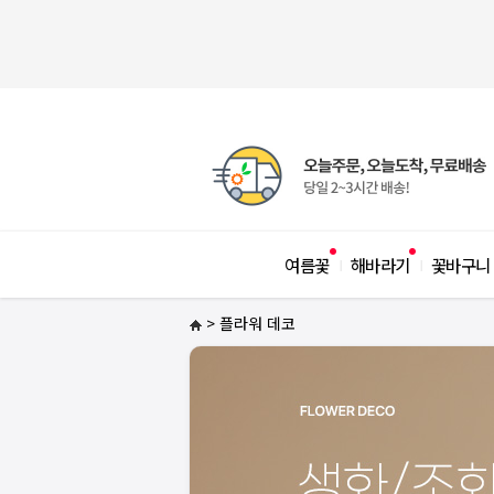
여름꽃
해바라기
꽃바구니
|
|
> 플라워 데코