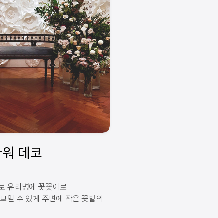
로 유리병에 꽃꽂이로
보일 수 있게 주변에 작은 꽃밭의