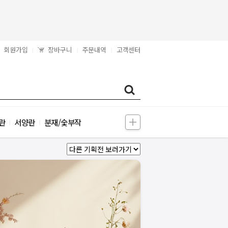
회원가입
장바구니
주문내역
고객센터
|
|
|
란
서양란
분재/숯부작
|
|