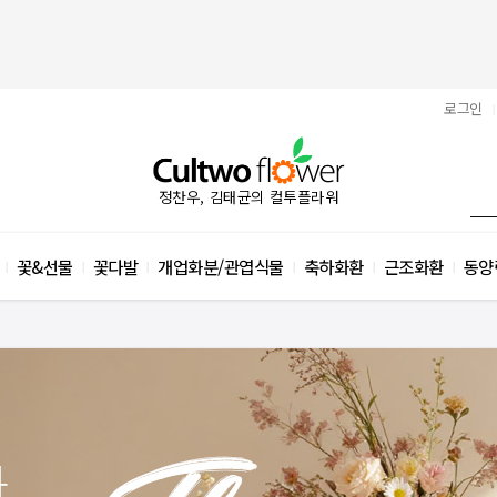
로그인
|
정찬우, 김태균의 컬투플라워
꽃&선물
꽃다발
개업화분/관엽식물
축하화환
근조화환
동양
|
|
|
|
|
|