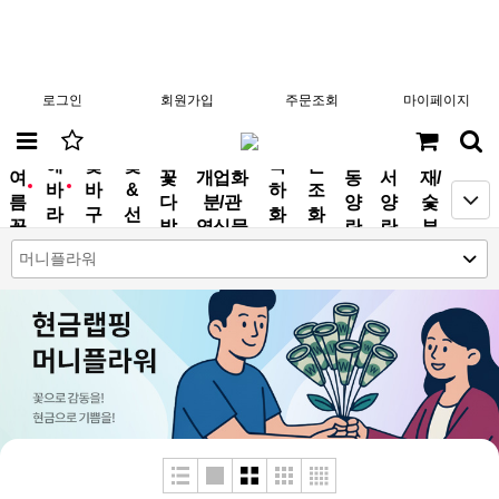
로그인
회원가입
주문조회
마이페이지
분
해
꽃
꽃
축
근
여
꽃
개업화
동
서
재/
바
바
&
하
조
new
new
름
다
분/관
양
양
숯
라
구
선
화
화
꽃
발
엽식물
란
란
부
기
니
물
환
환
작