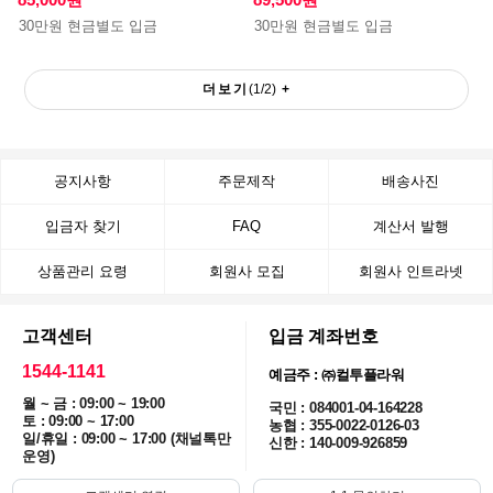
30만원 현금별도 입금
30만원 현금별도 입금
더보기
(
1
/
2
)
+
공지사항
주문제작
배송사진
입금자 찾기
FAQ
계산서 발행
상품관리 요령
회원사 모집
회원사 인트라넷
고객센터
입금 계좌번호
1544-1141
예금주 : ㈜컬투플라워
월 ~ 금 : 09:00 ~ 19:00
국민 : 084001-04-164228
토 : 09:00 ~ 17:00
농협 : 355-0022-0126-03
일/휴일 : 09:00 ~ 17:00 (채널톡만
신한 : 140-009-926859
운영)