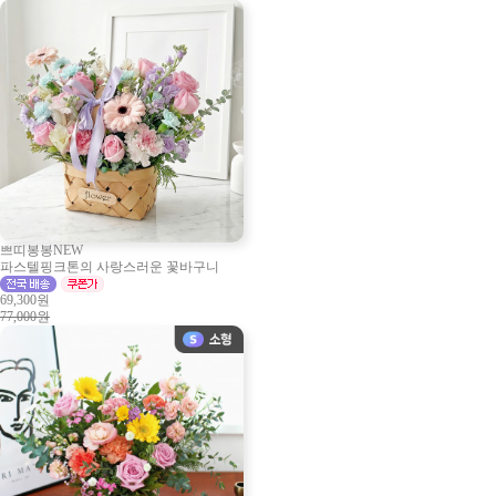
쁘띠봉봉NEW
파스텔핑크톤의 사랑스러운 꽃바구니
69,300원
77,000원