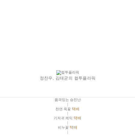
정찬우, 김태균의 컬투플라워
품격있는 승진난
|
천연 옥꽃
택배
|
기저귀 케익
택배
|
비누꽃
택배
|