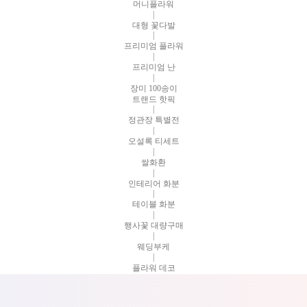
머니플라워
|
대형 꽃다발
|
프리미엄 플라워
|
프리미엄 난
|
장미 100송이
트랜드 핫픽
|
정관장 특별전
|
오설록 티세트
|
쌀화환
|
인테리어 화분
|
테이블 화분
|
행사꽃 대량구매
|
웨딩부케
|
플라워 데코