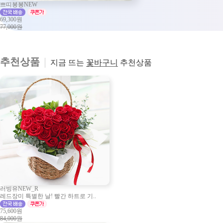
쁘띠봉봉NEW
69,300원
77,000원
추천상품
지금 뜨는
꽃바구니
추천상품
러빙유NEW_R
레드장미 특별한 날! 빨간 하트로 기..
75,600원
84,000원