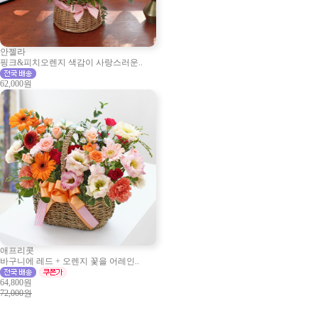
안젤라
핑크&피치오렌지 색감이 사랑스러운..
62,000원
애프리콧
바구니에 레드 + 오렌지 꽃을 어레인..
64,800원
72,000원