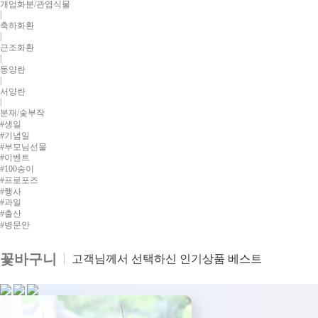
개업화분/관엽식물
|
축하화환
|
근조화환
|
동양란
|
서양란
|
분재/숯부작
#생일
#기념일
#부모님선물
#이벤트
#100송이
#프로포즈
#행사
#과일
#출산
#병문안
꽃바구니
고객님께서 선택하신 인기상품 베스트