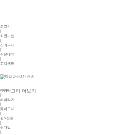
로그인
|
회원가입
|
장바구니
|
주문내역
|
고객센터
여름꽃
카테고리 더보기
|
해바라기
|
꽃바구니
|
꽃&선물
|
꽃다발
|