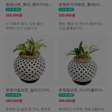
왕관난분_특대_환타지아(서울K)
분청투각국화문_황제(서울K)
320,000원
320,000원
긴 개화와 향기, 노란 꽃이
혜란, 황금 잎 무늬가 돋보이는
매력인 인기 난입니다.
고급 품종입니다.
분청자칠보문_칼라긴기아난(서울K)
분청칠보문_마스터밸리아(서울K)
280,000원
300,000원
뾰족한 잎 끝과 흰 무늬, 희귀한
화려하고 이국적, 애호가들에게