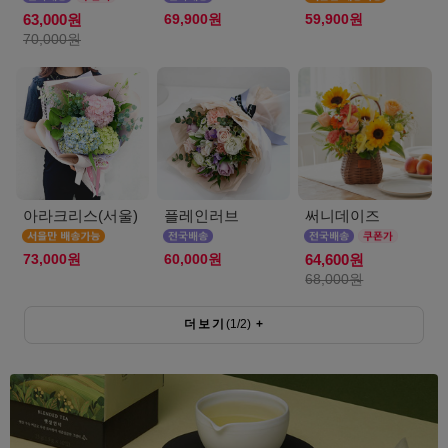
69,900원
59,900원
63,000원
70,000원
아라크리스(서울)
플레인러브
써니데이즈
73,000원
60,000원
64,600원
68,000원
더보기
(
1
/
2
)
+