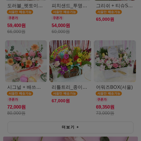
도러블_펫토이인형(서울)
피치샌드_투명보틀(서울)
그리쉬 + 티슈SET(서울)
65,000원
59,400원
54,000원
66,000원
60,000원
시그널 + 배쓰밤SET(서울)
리틀트리_종이방향제(서울)
어워즈BOX(서울)
67,000원
72,000원
69,350원
80,000원
73,000원
더보기
+