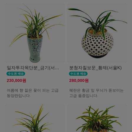
일자투각목단분_금기(서울K)
분청자칠보문_황제(서울K)
230,000원
280,000원
여름에 향 짙은 꽃이 피는 고급
혜란은 황금 잎 무늬가 돋보이는
동양란입니다.
고급 품종입니다.