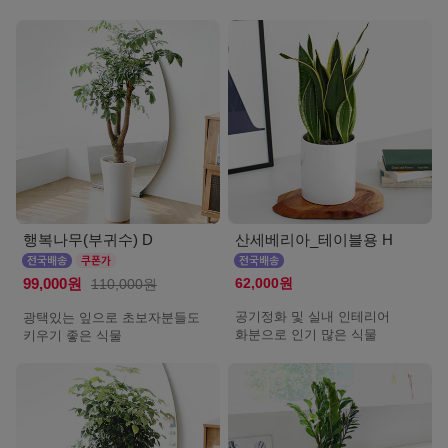
행복나무(부귀수) D
산세베리아_테이블용 H
62,000원
99,000원
110,000원
공기정화 및 실내 인테리어
광택있는 잎으로 초보자분들도
화분으로 인기 많은 식물
키우기 좋은 식물