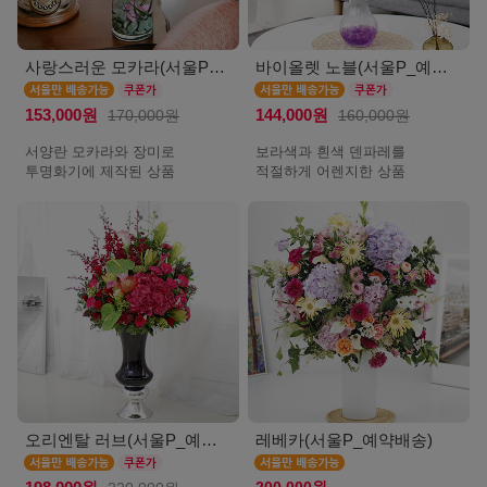
사랑스러운 모카라(서울P_예약배송)
바이올렛 노블(서울P_예약배송)
153,000원
170,000원
144,000원
160,000원
서양란 모카라와 장미로
보라색과 흰색 덴파레를
투명화기에 제작된 상품
적절하게 어렌지한 상품
오리엔탈 러브(서울P_예약배송)
레베카(서울P_예약배송)