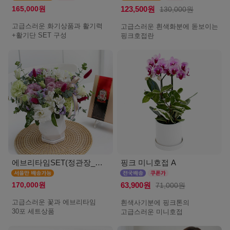
165,000원
123,500원
130,000원
고급스러운 화기상품과 활기력
고급스러운 흰색화분에 돋보이는
+활기단 SET 구성
핑크호접란
에브리타임SET(정관장_서울)
핑크 미니호접 A
170,000원
63,900원
71,000원
고급스러운 꽃과 에브리타임
흰색사기분에 핑크톤의
30포 세트상품
고급스러운 미니호접