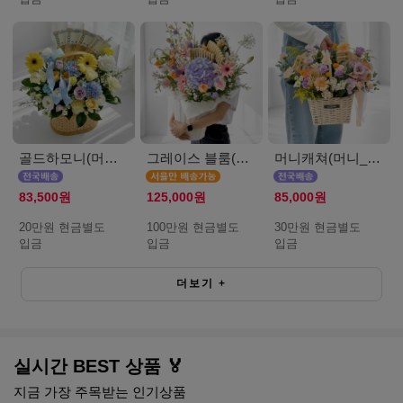
골드하모니(머니_20만원)
그레이스 블룸(머니_서울_100만원)
머니캐쳐(머니_30만원)
83,500원
125,000원
85,000원
20만원 현금별도
100만원 현금별도
30만원 현금별도
입금
입금
입금
더보기
+
실시간 BEST 상품 🏅
지금 가장 주목받는 인기상품