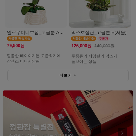
옐로우미니호접_고급분 A(서울)
믹스호접란_고급분 E(서울)
79,500원
126,000원
140,000원
깔끔한 베이이지톤 고급화기에
두종류의 서양란의 믹스가
삼색조 미니서양란
돋보이는 상품
더보기
+
정관장 특별전
품격있는 선물로 건강도 챙기세요