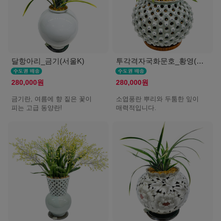
달항아리_금기(서울K)
투각격자국화문호_황영(서울K)
280,000원
280,000원
금기란, 여름에 향 짙은 꽃이
소엽풍란 뿌리와 두툼한 잎이
피는 고급 동양란!
매력적입니다.