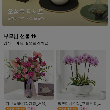
오설록 티세트
플라워 향기 차로 물들다
부모님 선물 👫
감사의 마음, 꽃으로 전해요
다보록SET(정관장_서울)
핑크미니호접_고급분 D(서울)