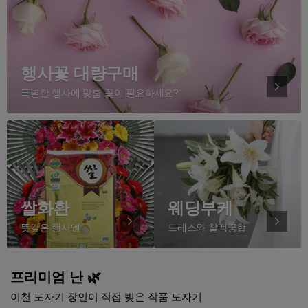
행사꽃 대량구매
특별한 행사에 맞춤 꽃이 필요하세요?
쌀화환
웨딩부케
뜻깊은 행사엔
드레스와 찰떡궁합
프리미엄 난 🌿
이천 도자기 장인이 직접 빚은 작품 도자기