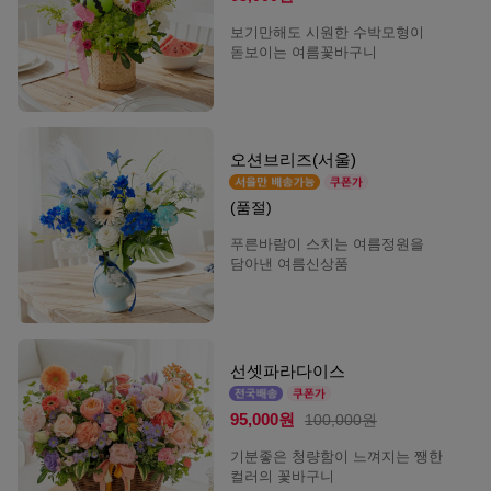
보기만해도 시원한 수박모형이
돋보이는 여름꽃바구니
오션브리즈(서울)
(품절)
푸른바람이 스치는 여름정원을
담아낸 여름신상품
선셋파라다이스
95,000원
100,000원
기분좋은 청량함이 느껴지는 쨍한
컬러의 꽃바구니