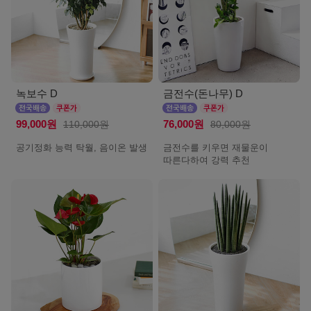
녹보수 D
금전수(돈나무) D
99,000원
110,000원
76,000원
80,000원
공기정화 능력 탁월, 음이온 발생
금전수를 키우면 재물운이
따른다하여 강력 추천