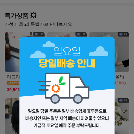
특가상품 💥
가성비 최고! 특별가로 만나보세요
라그라스(서울_M)
스마일리(서울S)
루나민트(서울S)
39,500원
39,900원
36,900원