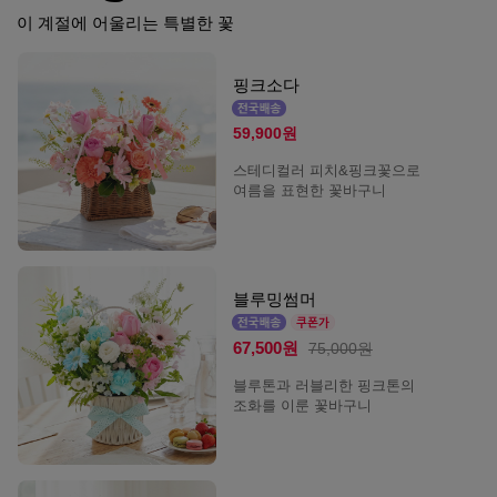
이 계절에 어울리는 특별한 꽃
핑크소다
59,900원
스테디컬러 피치&핑크꽃으로
여름을 표현한 꽃바구니
블루밍썸머
67,500원
75,000원
블루톤과 러블리한 핑크톤의
조화를 이룬 꽃바구니