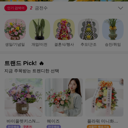
2
금전수
3
결혼식
인기 검색어
4
기념일
5
호접란
6
플랜테리어
7
만천홍
8
부모님선물
생일/기념일
개업/이전
결혼식/행사
추모/근조
승진/취임
9
승진
10
테이블 화분
1
생일
트랜드 Pick! 🔥
지금 주목받는 트렌디한 선택
바이올렛키스NEW
헤이즈
플라워 미니화환 A(서울)