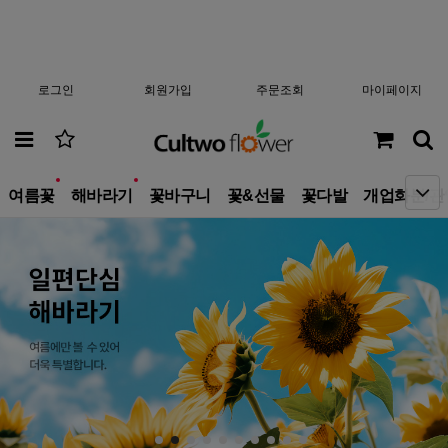
로그인
회원가입
주문조회
마이페이지
new
new
여름꽃
해바라기
꽃바구니
꽃&선물
꽃다발
개업화분/관
10
테이블 화분
1
생일