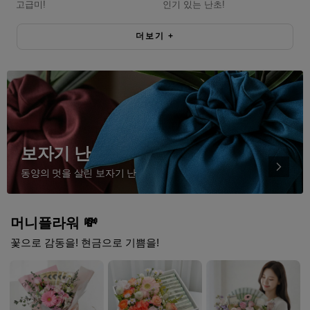
고급미!
인기 있는 난초!
더보기
+
보자기 난
동양의 멋을 살린 보자기 난
머니플라워 💸
꽃으로 감동을! 현금으로 기쁨을!