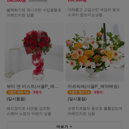
200,000원
198,000원
220,000원
다채롭고 고급스런 색감의 꽃과
블랙화기에 유니크한 수입꽃들로
수국이 돋보이는상품
어레인지한 상품
뷰티 앤 비스트(서울P_예약배송)
마르씨에(서울P_예약배송)
(일시품절)
(일시품절)
레드장미로 사면을 강조한
오렌지계열의 꽃으로 볼륨감있게
스퀘어 느낌의 어렌지 상품
어레인지한 상품
더보기
+