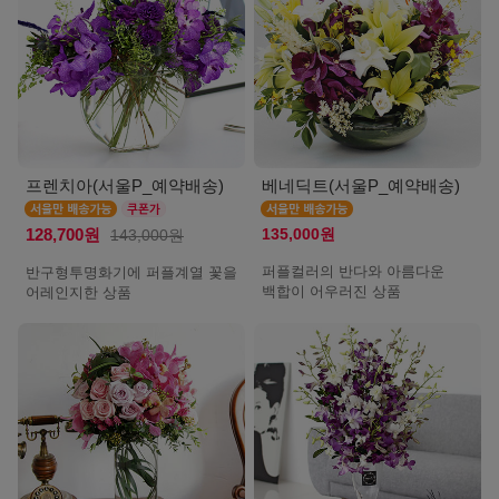
프렌치아(서울P_예약배송)
베네딕트(서울P_예약배송)
135,000원
128,700원
143,000원
퍼플컬러의 반다와 아름다운
반구형투명화기에 퍼플계열 꽃을
백합이 어우러진 상품
어레인지한 상품