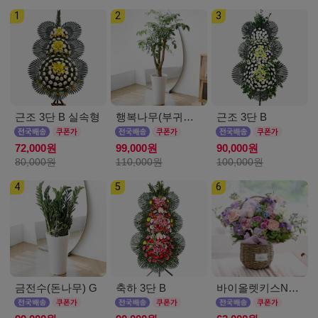
1
2
3
근조 3단 B 실속형
행복나무(부귀수) D
근조 3단 B
72,000원
99,000원
90,000원
80,000원
110,000원
100,000원
4
5
6
금전수(돈나무) G
축하 3단 B
바이올렛키스NEW