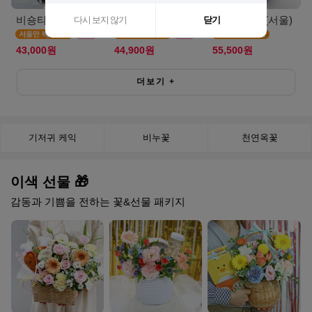
비숑타임(서울S)
캣블라썸(서울)
에그타르트(서울)
다시 보지 않기
닫기
43,000원
44,900원
55,500원
더보기
+
기저귀 케익
비누꽃
천연옥꽃
이색 선물 🎁
감동과 기쁨을 전하는 꽃&선물 패키지