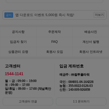
앱 다운로드 이벤트 5,000원 즉시 적립!
더보기
공지
공지사항
주문제작
배송사진
입금자 찾기
FAQ
계산서 발행
상품관리 요령
회원사 모집
회원사 인트라넷
고객센터
입금 계좌번호
1544-1141
예금주 : ㈜컬투플라워
월 ~ 금 : 09:00 ~ 19:00
국민 : 084001-04-164228
토 : 09:00 ~ 17:00
농협 : 355-0022-0126-03
일/휴일 : 09:00 ~ 17:00 (채널톡만
신한 : 140-009-926859
운영)
고객센터 연결
1:1 문의하기