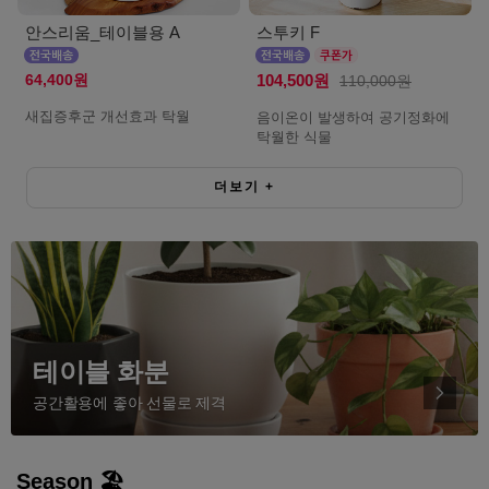
안스리움_테이블용 A
스투키 F
64,400원
104,500원
110,000원
새집증후군 개선효과 탁월
음이온이 발생하여 공기정화에
탁월한 식물
더보기
+
테이블 화분
공간활용에 좋아 선물로 제격
Season 🏖️