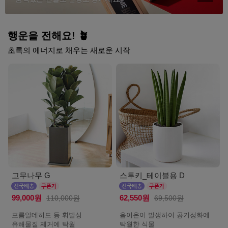
행운을 전해요! 🪴
초록의 에너지로 채우는 새로운 시작
고무나무 G
스투키_테이블용 D
99,000원
110,000원
62,550원
69,500원
포름알데히드 등 휘발성
음이온이 발생하여 공기정화에
유해물질 제거에 탁월
탁월한 식물