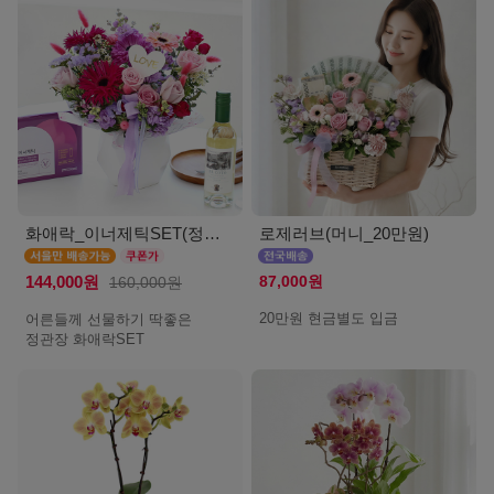
화애락_이너제틱SET(정관장_서울)
로제러브(머니_20만원)
87,000원
144,000원
160,000원
20만원 현금별도 입금
어른들께 선물하기 딱좋은
정관장 화애락SET