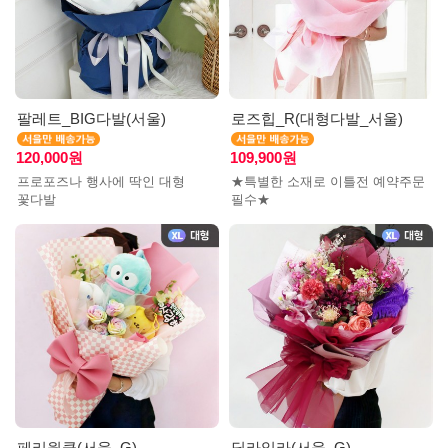
팔레트_BIG다발(서울)
로즈힙_R(대형다발_서울)
120,000원
109,900원
프로포즈나 행사에 딱인 대형
★특별한 소재로 이틀전 예약주문
꽃다발
필수★
페리윙클(서울_G)
딜라일라(서울_G)