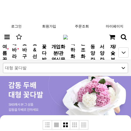
로그인
회원가입
주문조회
마이페이지
분
해
꽃
꽃
축
근
여
꽃
개업화
동
서
재/
바
바
&
하
조
new
new
름
다
분/관
양
양
숯
라
구
선
화
화
꽃
발
엽식물
란
란
부
기
니
물
환
환
작