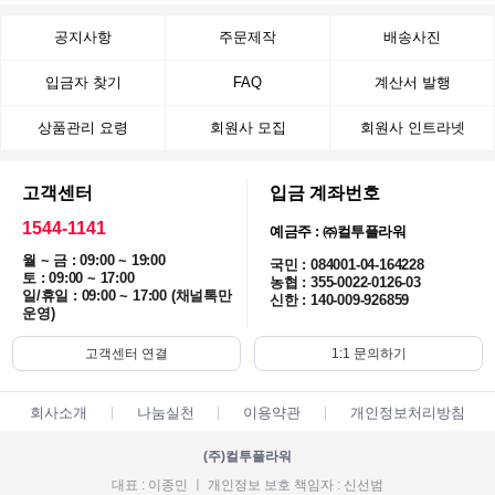
공지사항
주문제작
배송사진
입금자 찾기
FAQ
계산서 발행
상품관리 요령
회원사 모집
회원사 인트라넷
고객센터
입금 계좌번호
1544-1141
예금주 : ㈜컬투플라워
월 ~ 금 : 09:00 ~ 19:00
국민 : 084001-04-164228
토 : 09:00 ~ 17:00
농협 : 355-0022-0126-03
일/휴일 : 09:00 ~ 17:00 (채널톡만
신한 : 140-009-926859
운영)
고객센터 연결
1:1 문의하기
회사소개
나눔실천
이용약관
개인정보처리방침
(주)컬투플라워
대표 : 이종민 ㅣ 개인정보 보호 책임자 : 신선범