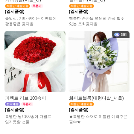
(일시품절)
(일시품절)
졸업식, 기타 귀여운 이벤트에
행복한 순간을 영원히 간직 할수
활용좋은 꽃다발
있는 조화꽃다발
퍼펙트 러브 100송이
화이트블룸(대형다발_서울)
(일시품절)
(일시품절)
특별한 날! 100송이 다발로
★특별한 소재로 이틀전 예약주문
잊지못할 선물
필수★