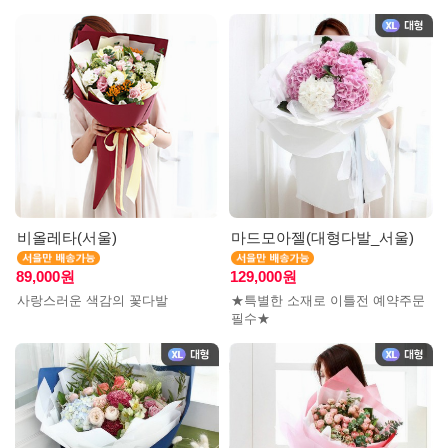
비올레타(서울)
마드모아젤(대형다발_서울)
89,000원
129,000원
사랑스러운 색감의 꽃다발
★특별한 소재로 이틀전 예약주문
필수★