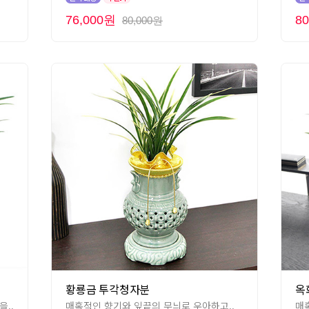
76,000원
8
80,000원
황룡금 투각청자분
옥
..
매혹적인 향기와 잎끝의 무늬로 우아하고..
매