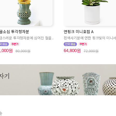
골소심 투각청자분
연핑크 미니호접 A
급스러운 투각청자분에 심어진 철골..
흰색사기분에 연한 핑크빛의 미니서
2,000원
64,800원
80,000원
72,000원
순