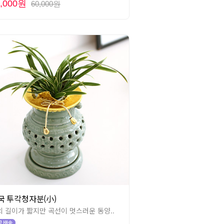
4,000원
60,000원
국 투각청자분(小)
의 길이가 짧지만 곡선이 멋스러운 동양..