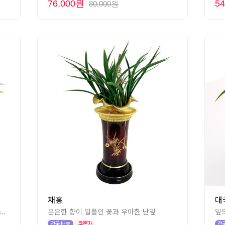
76,000원
5
80,000원
채홍
대
..
은은한 향이 일품인 꽃과 우아한 난잎
잎