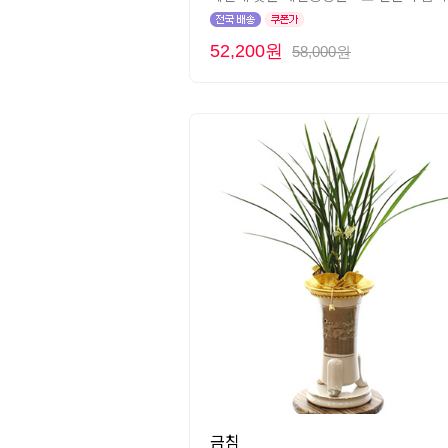
52,200원
58,000원
금침