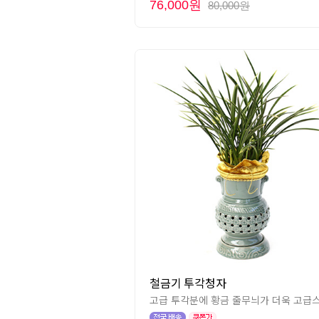
76,000원
80,000원
철금기 투각청자
고급 투각분에 황금 줄무늬가 더욱 고급스