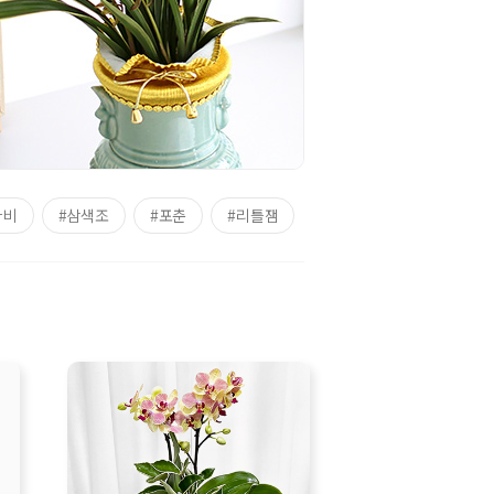
나비
#삼색조
#포춘
#리틀잼