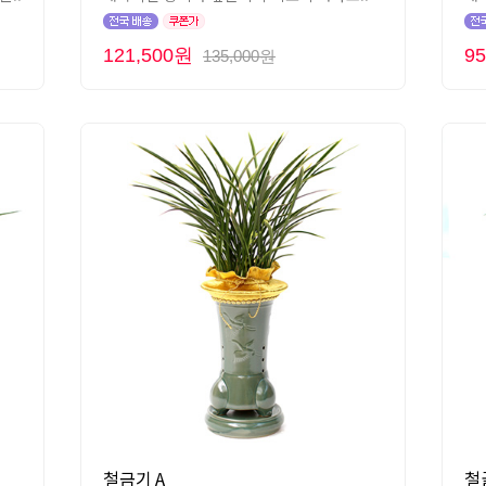
121,500원
9
135,000원
철금기 A
철