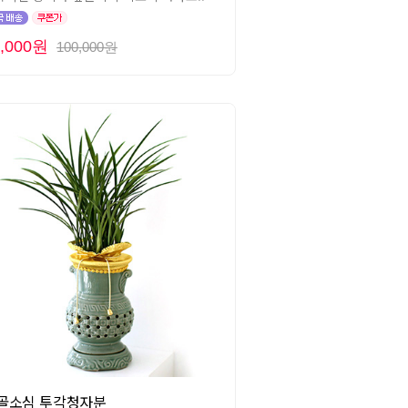
5,000원
100,000원
골소심 투각청자분