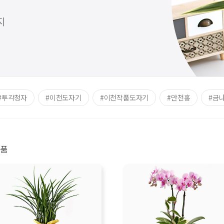
#투각청자
#이천도자기
#이천작품도자기
#만천홍
#금
품