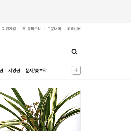
회원가입
장바구니
주문내역
고객센터
|
|
|
란
서양란
분재/숯부작
|
|