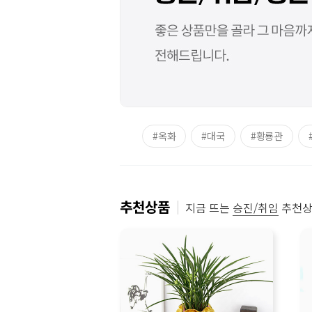
#옥화
#대국
#황룡관
추천상품
지금 뜨는
승진/취임
추천상