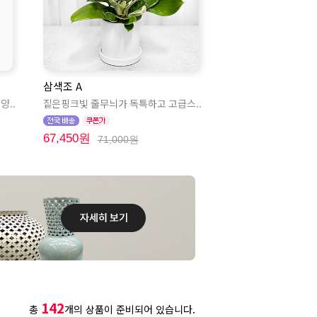
삼색조 A
양..
짙은핑크빛 줄무늬가 독특하고 고급스..
67,450원
71,000원
142
총
개의 상품이 준비되어 있습니다.