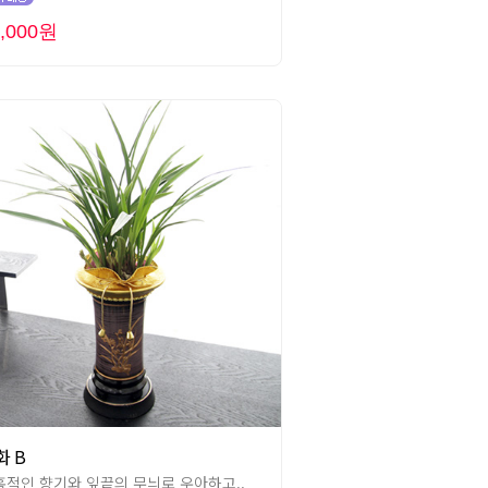
0,000원
화 B
혹적인 향기와 잎끝의 무늬로 우아하고..