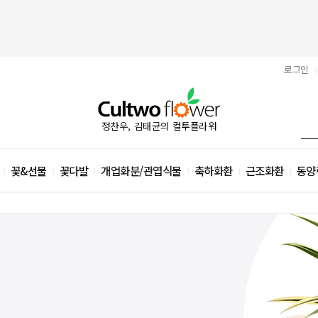
로그인
|
정찬우, 김태균의 컬투플라워
꽃&선물
꽃다발
개업화분/관엽식물
축하화환
근조화환
동양
|
|
|
|
|
|