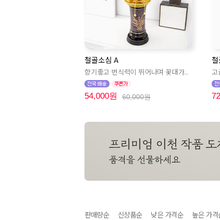
철골소심 A
철
향기좋고 번식력이 뛰어나며 꽃대가..
고
54,000원
7
60,000원
판매량순
신상품순
낮은 가격순
높은 가격