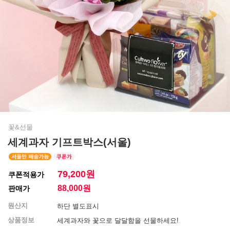
꽃&선물
세계과자 기프트박스(서울)
79,200원
쿠폰적용가
88,000
원
판매가
원산지
하단 별도표시
상품정보
세계과자와 꽃으로 달달함을 선물하세요!