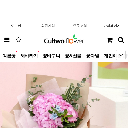
로그인
회원가입
주문조회
마이페이지
new
new
여름꽃
해바라기
꽃바구니
꽃&선물
꽃다발
개업화분/관