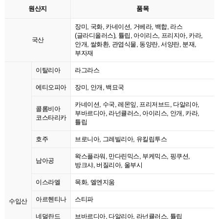
원산지
품목
장미, 국화, 카네이션, 거베라, 백합, 라스
(글라디올러스), 튤립, 아이리스, 프리지아, 카라,
국산
안개, 쌀화환, 관엽식물, 동양란, 서양란, 분재,
부자재
이탈리아
라그라스
에티오피아
장미, 안개, 백묘국
카네이션, 수국, 레몬잎, 프리저브드, 다알리아,
콜롬비아
부바르디아, 라넌큘러스, 아이리스, 안개, 카라,
코스타리카
튤립
호주
브로니아, 그레빌리아, 유킬립투스
왁스플라워, 만다린믹스, 부케믹스, 핑쿠션,
남아공
방크샤, 버질리아, 울부시
이스라엘
목화, 엘엔지움
아르헨티나
스티파
수입산
네덜란드
브바르디아, 다알리아, 라넌큘러스, 튤립