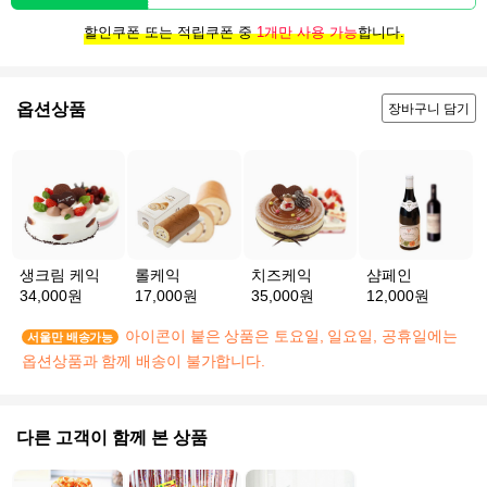
할인쿠폰 또는 적립쿠폰 중
1개만 사용 가능
합니다.
옵션상품
장바구니 담기
생크림 케익
롤케익
치즈케익
샴페인
34,000원
17,000원
35,000원
12,000원
아이콘이 붙은 상품은 토요일, 일요일, 공휴일에는
서울만 배송가능
옵션상품과 함께 배송이 불가합니다.
다른 고객이 함께 본 상품