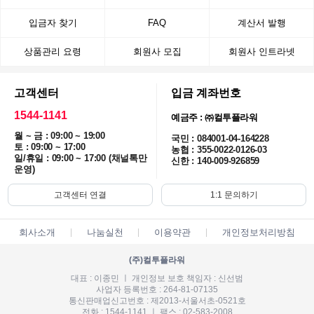
입금자 찾기
FAQ
계산서 발행
상품관리 요령
회원사 모집
회원사 인트라넷
고객센터
입금 계좌번호
1544-1141
예금주 : ㈜컬투플라워
월 ~ 금 : 09:00 ~ 19:00
국민 : 084001-04-164228
토 : 09:00 ~ 17:00
농협 : 355-0022-0126-03
일/휴일 : 09:00 ~ 17:00 (채널톡만
신한 : 140-009-926859
운영)
고객센터 연결
1:1 문의하기
회사소개
나눔실천
이용약관
개인정보처리방침
(주)컬투플라워
대표 : 이종민 ㅣ 개인정보 보호 책임자 : 신선범
사업자 등록번호 : 264-81-07135
통신판매업신고번호 : 제2013-서울서초-0521호
전화 : 1544-1141 ㅣ 팩스 : 02-583-2008