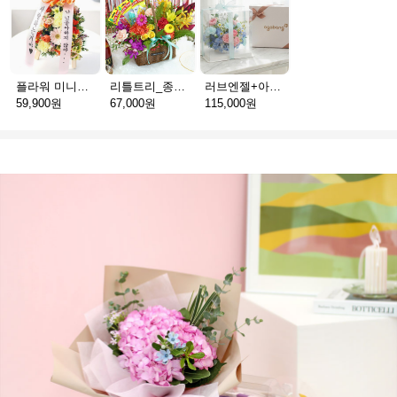
플라워 미니화환 A(서울)
리틀트리_종이방향제(서울)
러브엔젤+아가방딸랑이(서울)
59,900원
67,000원
115,000원