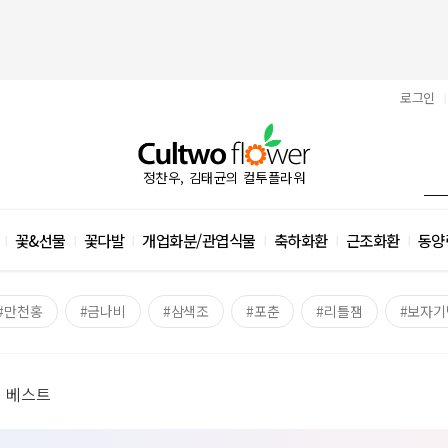
로그인
|
정찬우, 김태균의 컬투플라워
꽃&선물
꽃다발
개업화분/관엽식물
축하화환
근조화환
동양
|
|
|
|
|
|
#만천홍
#금나비
#삼색조
#포춘
#리틀잼
#보자기
 베스트