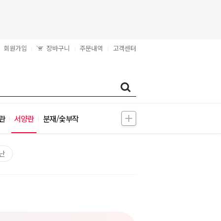
회원가입
장바구니
주문내역
고객센터
|
|
|
란
서양란
분재/숯부작
|
|
난