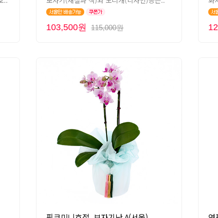
..
보자기(재질과 색)와 노리개(디자인)등은..
화
103,500원
1
115,000원
핑크미니호접_보자기난 A(서울)
연