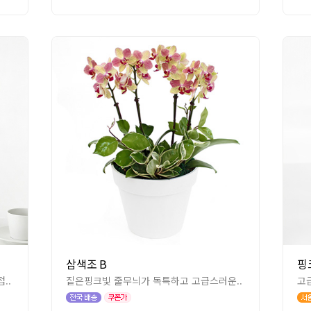
삼색조 B
핑
..
짙은핑크빛 줄무늬가 독특하고 고급스러운..
고