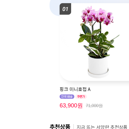
핑크 미니호접 A
63,900원
71,000원
추천상품
지금 뜨는
서양란
추천상품