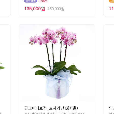
135,000원
1
150,000원
핑크미니호접_보자기난 B(서울)
믹