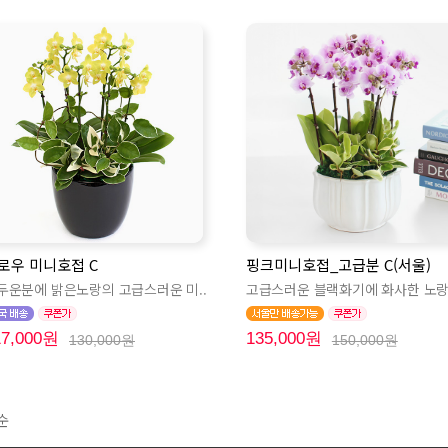
로우 미니호접 C
핑크미니호접_고급분 C(서울)
두운분에 밝은노랑의 고급스러운 미..
고급스러운 블랙화기에 화사한 노랑
17,000원
135,000원
130,000원
150,000원
순