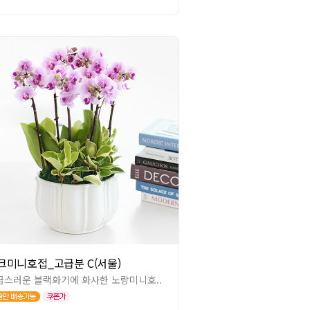
크미니호접_고급분 C(서울)
급스러운 블랙화기에 화사한 노랑미니호..