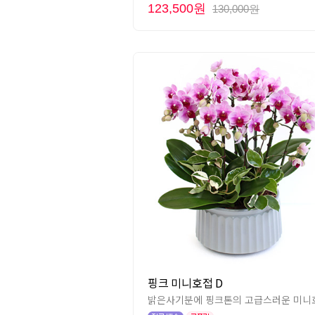
123,500원
130,000원
핑크 미니호접 D
밝은사기분에 핑크톤의 고급스러운 미니호