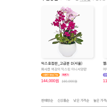
믹스호접란_고급분 D(서울)
옐
화사한 색감의 믹스된 미니서양란
어
144,000원
1
160,000원
판매량순
신상품순
낮은 가격순
높은 가격