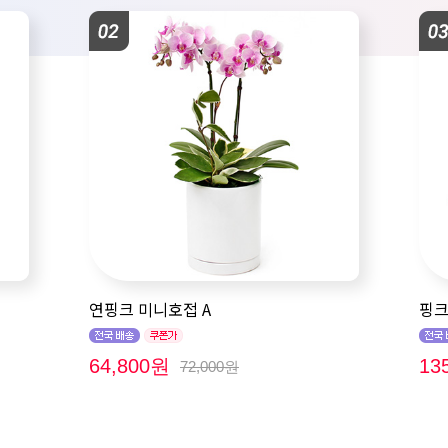
연핑크 미니호접 A
핑크
64,800원
13
72,000원