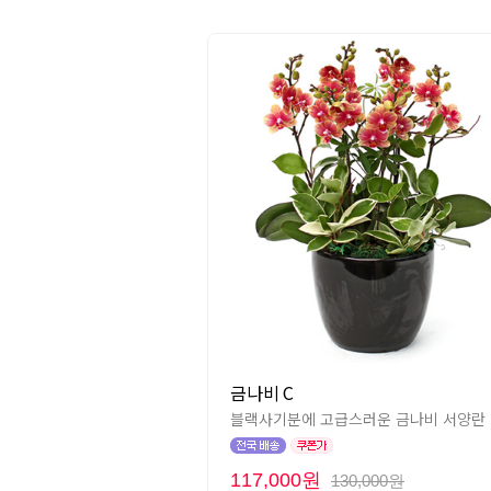
금나비 C
블랙사기분에 고급스러운 금나비 서양란
117,000원
130,000원