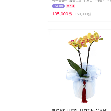
어두운분에 밝은노랑의 고급스러운 미니호
135,000원
150,000원
옐로우미니호접_보자기난 A(서울)