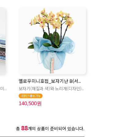
옐로우미니호접_보자기난 B(서..
미..
보자기(재질과 색)와 노리개(디자인)..
140,500원
88
총
개의 상품이 준비되어 있습니다.