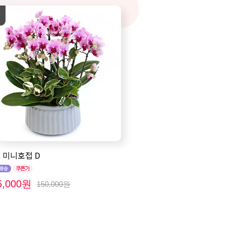
 미니호접 D
5,000원
150,000원