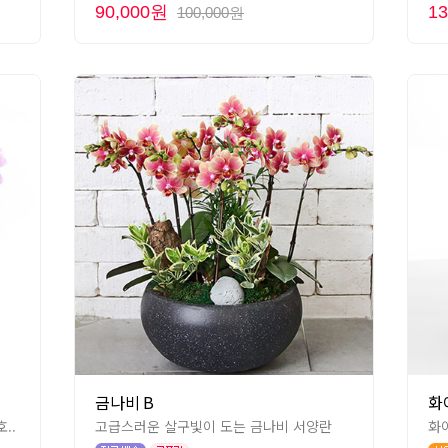
90,000원
1
100,000원
금나비 B
화
..
고급스러운 살구빛이 도는 금나비 서양란
화