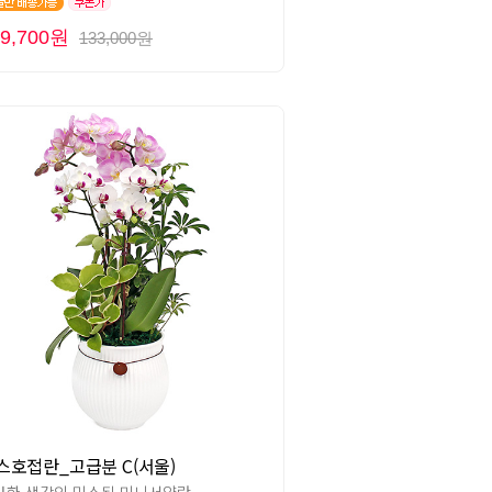
19,700원
133,000원
스호접란_고급분 C(서울)