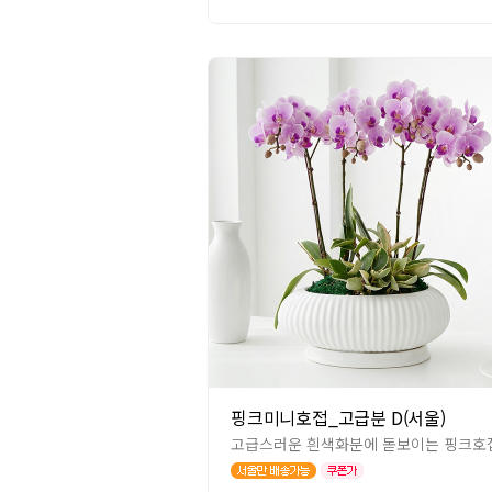
핑크미니호접_고급분 D(서울)
고급스러운 흰색화분에 돋보이는 핑크호접