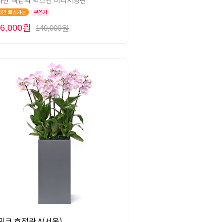
사한 색감의 믹스된 미니서양란
26,000원
140,000원
핑크 호접란 A(서울)