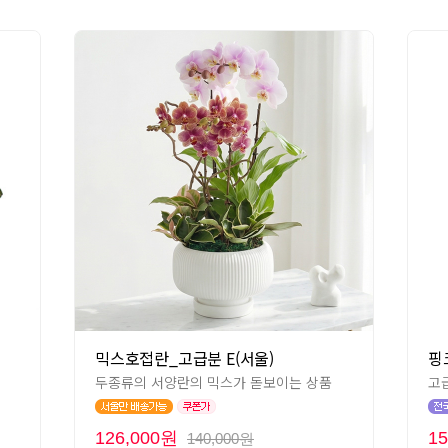
믹스호접란_고급분 E(서울)
핑
두종류의 서양란의 믹스가 돋보이는 상품
고
126,000원
1
140,000원