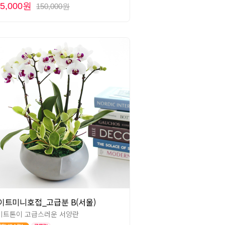
35,000원
150,000원
이트미니호접_고급분 B(서울)
이트톤이 고급스러운 서양란